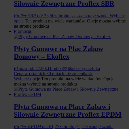
Siłownie Zewnętrzne Proflex SBR
Proflex SBR
od:
33,50
zł
brutto
/ sztuka
Wybierz
(
27,24
zł
netto)
opcje
Ten produkt ma wiele wariantów. Opcje można wybrać
na stronie produktu
Promocja!
Płyty Gumowe na Plac Zabaw
Domowy – Ekoflex
Ekoflex
od:
27,90
zł
brutto
/ sztuka
(
22,68
zł
netto)
Cena w ostatnich 30 dniach nie zmieniła się
Wybierz opcje
Ten produkt ma wiele wariantów. Opcje
można wybrać na stronie produktu
Płyta Gumowa na Place Zabaw i
Siłownie Zewnętrzne Proflex EPDM
Proflex EPDM
od:
61,75
zł
brutto
/ sztuka
(
50,20
zł
netto)