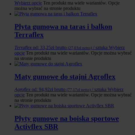
Wybierz opcje
Ten produkt ma wiele wariantów. Opcje
można wybrać na stronie produktu
Płyta gumowa na taras i balkon
Terraflex
Terraflex
od:
33,25
zł
brutto
/ sztuka
Wybierz
(
27,03
zł
netto)
opcje
Ten produkt ma wiele wariantów. Opcje można wybrać
na stronie produktu
Maty gumowe do stajni Agroflex
Agroflex
od:
94,92
zł
brutto
/ sztuka
Wybierz
(
77,17
zł
netto)
opcje
Ten produkt ma wiele wariantów. Opcje można wybrać
na stronie produktu
Płyty gumowe na boiska sportowe
Activflex SBR