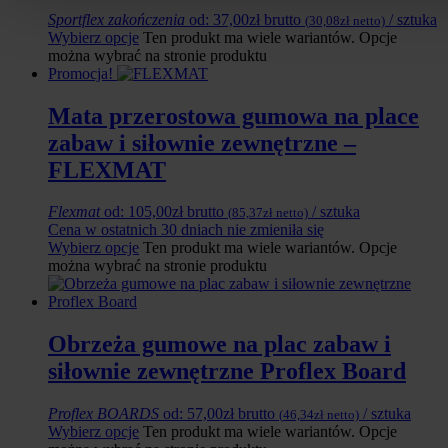
Sportflex zakończenia
od:
37,00
zł
brutto
/ sztuka
(
30,08
zł
netto)
Wybierz opcje
Ten produkt ma wiele wariantów. Opcje
można wybrać na stronie produktu
Promocja!
Mata przerostowa gumowa na place
zabaw i siłownie zewnętrzne –
FLEXMAT
Flexmat
od:
105,00
zł
brutto
/ sztuka
(
85,37
zł
netto)
Cena w ostatnich 30 dniach nie zmieniła się
Wybierz opcje
Ten produkt ma wiele wariantów. Opcje
można wybrać na stronie produktu
Obrzeża gumowe na plac zabaw i
siłownie zewnętrzne Proflex Board
Proflex BOARDS
od:
57,00
zł
brutto
/ sztuka
(
46,34
zł
netto)
Wybierz opcje
Ten produkt ma wiele wariantów. Opcje