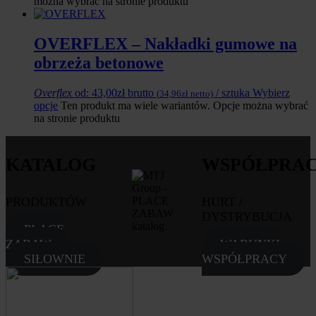
można wybrać na stronie produktu
OVERFLEX – Nakładki gumowe na
obrzeża betonowe
Overflex
od:
43,00
zł
brutto
/ sztuka
Wybierz
(
34,96
zł
netto)
opcje
Ten produkt ma wiele wariantów. Opcje można wybrać
na stronie produktu
KATALOG
WSPÓŁPRA
PRODUKTÓW
HURT /
DYSTRYBUCJA
PLACE
ZABAW
WARUNKI
SIŁOWNIE
WSPÓŁPRACY