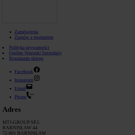
Zamówienia
Zamów z montażem
Polityka prywatności
Ogólne Warunki Sprzedaży
Regulamin sklepu
Facebook
Instagram
Email
Phone
Adres
MTJ-GROUP SP.J.
BARNISŁAW 44
72-001 BARNISŁAW