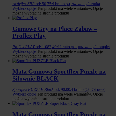
Activflex SBR
od:
50,75
zł
brutto
/ sztuka
(
41,26
zł
netto)
Wybierz opcje
Ten produkt ma wiele wariantów. Opcje
można wybrać na stronie produktu
Gumowe Gry na Place Zabaw –
Proflex Play
Proflex PLAY
od:
1 082,40
zł
brutto
/ komplet
(
880,00
zł
netto)
Wybierz opcje
Ten produkt ma wiele wariantów. Opcje
można wybrać na stronie produktu
Mata Gumowa Sportflex Puzzle na
Siłownie BLACK
Sportflex PUZZLE Black
od:
90,00
zł
brutto
(
73,17
zł
netto)
Wybierz opcje
Ten produkt ma wiele wariantów. Opcje
można wybrać na stronie produktu
Mata Gumowa Sportflex Puzzle na