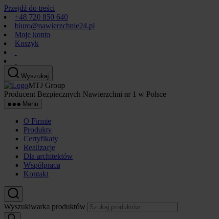
Przejdź do treści
+48 720 850 640
biuro@nawierzchnie24.pl
Moje konto
Koszyk
Wyszukaj
MTJ Group
Producent Bezpiecznych Nawierzchni nr 1 w Polsce
Menu
O Firmie
Produkty
Certyfikaty
Realizacje
Dla architektów
Współpraca
Kontakt
Wyszukiwarka produktów