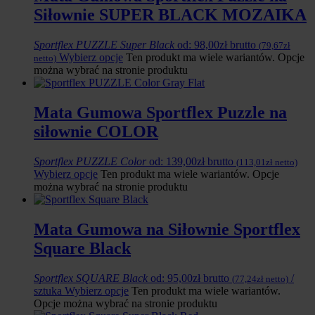
Siłownie SUPER BLACK MOZAIKA
Sportflex PUZZLE Super Black
od:
98,00
zł
brutto
(
79,67
zł
Wybierz opcje
Ten produkt ma wiele wariantów. Opcje
netto)
można wybrać na stronie produktu
Mata Gumowa Sportflex Puzzle na
siłownie COLOR
Sportflex PUZZLE Color
od:
139,00
zł
brutto
(
113,01
zł
netto)
Wybierz opcje
Ten produkt ma wiele wariantów. Opcje
można wybrać na stronie produktu
Mata Gumowa na Siłownie Sportflex
Square Black
Sportflex SQUARE Black
od:
95,00
zł
brutto
/
(
77,24
zł
netto)
sztuka
Wybierz opcje
Ten produkt ma wiele wariantów.
Opcje można wybrać na stronie produktu