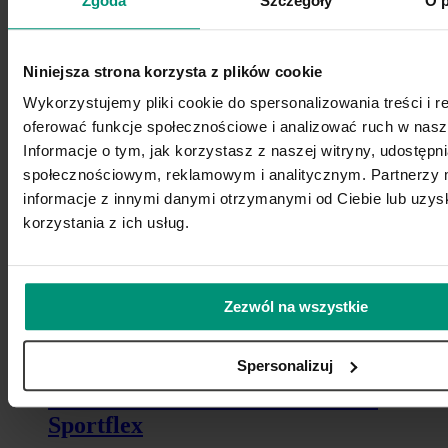
Zgoda
Szczegóły
O p
Wybierz opcje
Ten produkt ma wiele wariantów. Opcje
można wybrać na stronie produktu
Niniejsza strona korzysta z plików cookie
Mata Gumowa na Siłownie w Rolce
Wykorzystujemy pliki cookie do spersonalizowania treści i r
Sportflex ROLL Super Black
oferować funkcje społecznościowe i analizować ruch w nasze
Informacje o tym, jak korzystasz z naszej witryny, udostęp
Sportflex ROLL Super Black
od:
24,00
zł
brutto
/
(
19,51
zł
netto)
społecznościowym, reklamowym i analitycznym. Partnerzy 
m2
Wybierz opcje
Ten produkt ma wiele wariantów. Opcje
można wybrać na stronie produktu
informacje z innymi danymi otrzymanymi od Ciebie lub uzy
korzystania z ich usług.
Gumowa Mata na Siłownie Black
Sportflex
od:
33,00
zł
brutto
Wybierz opcje
Ten
(
26,83
zł
netto)
Zezwól na wszystkie
produkt ma wiele wariantów. Opcje można wybrać na stronie
produktu
Spersonalizuj
Zakończenia Gumowe do Puzzli
Sportflex