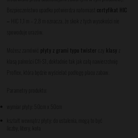
Bezpieczeństwo upadku potwierdza natomiast
certyfikat HIC
–
HIC 1,1 m – 2,8 m oznacza, że skok z tych wysokości nie
spowoduje urazów.
Możesz zamówić
płyty z grami typu twister
czy
klasy
z
klasą palności Cfl-S1, dokładnie tak jak całą nawierzchnię
Proflex, która będzie wyścielać podłogę placu zabaw.
Parametry produktu:
wymiar płyty: 50cm x 50cm
kształt wewnątrz płyty: do ustalenia, mogą to być
liczby, litery, koła