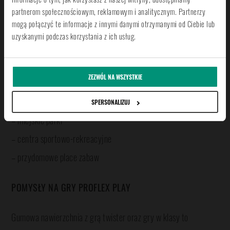
im rady
partnerom społecznościowym, reklamowym i analitycznym. Partnerzy
mogą połączyć te informacje z innymi danymi otrzymanymi od Ciebie lub
ZASTOSOWANIE, czyli gdzie możesz wykorzystać PROFLEX
uzyskanymi podczas korzystania z ich usług.
PLAY:
ZEZWÓL NA WSZYSTKIE
– boiska szkolne
– place zabaw przy szkole, przedszkolu, żłobku
SPERSONALIZUJ
– miejskie parki
– centra sportowo-rekreacyjne
– przydomowe place zabaw
POMYSŁY NA GRY PROFLEX PLAY
Gumowa nawierzchnia z grą twister oraz gry w klasy to