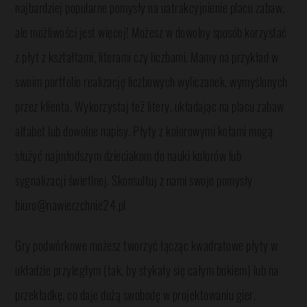
najbardziej popularne pomysły na uatrakcyjnienie placu zabaw,
ale możliwości jest więcej! Możesz w dowolny sposób korzystać
z płyt z kształtami, literami czy liczbami. Mamy na przykład w
swoim portfolio realizację liczbowych wyliczanek, wymyślonych
przez klienta. Wykorzystaj też litery, układając na placu zabaw
alfabet lub dowolne napisy. Płyty z kolorowymi kołami mogą
służyć najmłodszym dzieciakom do nauki kolorów lub
sygnalizacji świetlnej. Skonsultuj z nami swoje pomysły
biuro@nawierzchnie24.pl
Gry podwórkowe możesz tworzyć łącząc kwadratowe płyty w
układzie przyległym (tak, by stykały się całym bokiem) lub na
przekładkę, co daje dużą swobodę w projektowaniu gier.