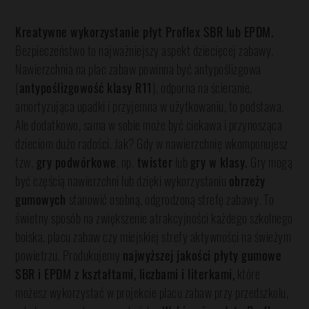
Kreatywne wykorzystanie płyt Proflex SBR lub EPDM.
Bezpieczeństwo to najważniejszy aspekt dziecięcej zabawy.
Nawierzchnia na plac zabaw powinna być antypoślizgowa
(
antypoślizgowość klasy R11
), odporna na ścieranie,
amortyzująca upadki i przyjemna w użytkowaniu, to podstawa.
Ale dodatkowo, sama w sobie może być ciekawa i przynosząca
dzieciom dużo radości. Jak? Gdy w nawierzchnię wkomponujesz
tzw.
gry podwórkowe
, np.
twister
lub
gry w klasy.
Gry mogą
być częścią nawierzchni lub dzięki wykorzystaniu
obrzeży
gumowych
stanowić osobną, odgrodzoną strefę zabawy. To
świetny sposób na zwiększenie atrakcyjności każdego szkolnego
boiska, placu zabaw czy miejskiej strefy aktywności na świeżym
powietrzu. Produkujemy
najwyższej jakości płyty gumowe
SBR i EPDM z kształtami, liczbami i literkami,
które
możesz wykorzystać w projekcie placu zabaw przy przedszkolu,