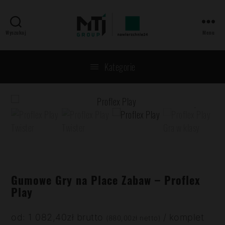
Wyszukaj
Menu
MTJ
GROUP
Kategorie
Gumowe Gry na Place Zabaw – Proflex
Play
od:
1 082,40
zł
brutto
/ komplet
(
880,00
zł
netto)