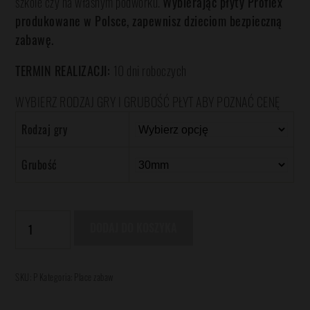
szkole czy na własnym podwórku.
Wybierając płyty Proflex
produkowane w Polsce, zapewnisz dzieciom bezpieczną
zabawę.
TERMIN REALIZACJI:
10 dni roboczych
WYBIERZ RODZAJ GRY I GRUBOŚĆ PŁYT ABY POZNAĆ CENĘ
Rodzaj gry
Grubość
ilość
DODAJ DO KOSZYKA
Gumowe
Gry
na
SKU:
P
Kategoria:
Place zabaw
Place
Zabaw