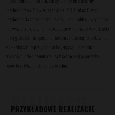
oczyszczenie półproduktu, tak by spełniał on standardy
bezpieczeństwa. Potwierdza to atest PZH. Proflex Play są
bezpieczne dla zdrowia dzieci (skóry, układu oddechowego) oraz
nie wydzielają substancji niebezpiecznych dla środowiska. Dzięki
dużej gęstości oraz sposobie montażu za pomocą 16 kołków (po
4 z każdej strony płyty) charakteryzują się bardzo dużą
trwałością, dzięki czemu posłużą lata i generując potrzeby
remontu i utylizacji starej nawierzchni.
REALIZACJE
PRZYKŁADOWE REALIZACJE