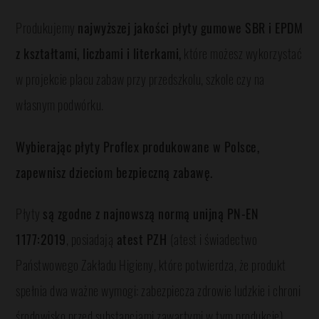
Produkujemy
najwyższej jakości płyty gumowe SBR i EPDM
z kształtami, liczbami i literkami,
które możesz wykorzystać
w projekcie placu zabaw przy przedszkolu, szkole czy na
własnym podwórku.
Wybierając płyty Proflex produkowane w Polsce,
zapewnisz dzieciom bezpieczną zabawę.
Płyty
są zgodne z najnowszą normą unijną PN-EN
1177:2019
, posiadają
atest PZH
(atest i świadectwo
Państwowego Zakładu Higieny, które potwierdza, że produkt
spełnia dwa ważne wymogi: zabezpiecza zdrowie ludzkie i chroni
środowisko przed substancjami zawartymi w tym produkcie).