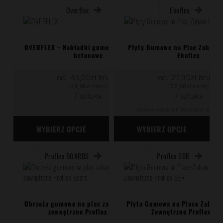
Ten
Ten
Overflex
Ekoflex
produkt
produkt
ma
ma
wiele
wiele
wariantów.
wariantów.
OVERFLEX – Nakładki gumowe na obrzeża
Płyty Gumowe na Plac Zabaw 
betonowe
Ekoflex
Opcje
Opcje
można
można
od:
43,00
zł
brutto
od:
27,90
zł
brutto
wybrać
wybrać
(
34,96
zł
netto)
(
22,68
zł
netto)
na
na
/ sztuka
/ sztuka
stronie
stronie
produktu
produktu
Cena w ostatnich 30 dniach nie zmie
WYBIERZ OPCJE
WYBIERZ OPCJE
Ten
Ten
Proflex BOARDS
Proflex SBR
produkt
produkt
ma
ma
wiele
wiele
wariantów.
wariantów.
Opcje
Opcje
Obrzeża gumowe na plac zabaw i siłownie
Płyta Gumowa na Place Zabaw i
zewnętrzne Proflex Board
Zewnętrzne Proflex SB
można
można