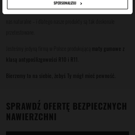
SPERSONALIZUJ
Jesteśmy na bieżąco z wymogami prawnymi oraz normami. To dla
nas naturalne – i dlatego nasze produkty są tak doskonale
przetestowane.
Jesteśmy jedyną firmą w Polsce produkującą
maty gumowe z
klasą antypoślizgowości R10 i R11
.
Bierzemy to na siebie, żebyś Ty mógł mieć pewność.
SPRAWDŹ OFERTĘ BEZPIECZNYCH
NAWIERZCHNI