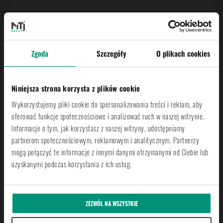
Zgoda
Szczegóły
O plikach cookies
Antypoślizgowość
R10 i R11
Niniejsza strona korzysta z plików cookie
Wykorzystujemy pliki cookie do spersonalizowania treści i reklam, aby
Jako największy producent mat i nawierzchni w Polsce, jesteśmy
oferować funkcje społecznościowe i analizować ruch w naszej witrynie.
świadomi, jak ważne jest bezpieczeństwo. Maksymalnie wysokie
Informacje o tym, jak korzystasz z naszej witryny, udostępniamy
partnerom społecznościowym, reklamowym i analitycznym. Partnerzy
parametry naszych produktów są potwierdzone i
mogą połączyć te informacje z innymi danymi otrzymanymi od Ciebie lub
udokumentowane przez atest Narodowego Instytutu Zdrowia
uzyskanymi podczas korzystania z ich usług.
Publicznego. Oznacza to, że jest w pełni bezpieczny dla zdrowia,
a tym samym doskonale nadaje się na siłownie, place zabaw, sale
ZEZWÓL NA WSZYSTKIE
fitness czy wszelkie inne inwestycje.